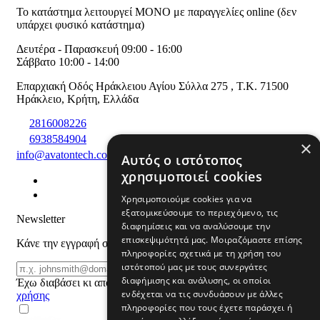
Το κατάστημα λειτουργεί ΜΟΝΟ με παραγγελίες online (δεν
υπάρχει φυσικό κατάστημα)
Δευτέρα - Παρασκευή 09:00 - 16:00
Σάββατο 10:00 - 14:00
Επαρχιακή Οδός Ηράκλειου Αγίου Σύλλα 275
,
T.K. 71500
Ηράκλειο
,
Κρήτη
,
Ελλάδα
2816008226
6938584904
×
info@avatontech.com
Αυτός ο ιστότοπος
χρησιμοποιεί cookies
Χρησιμοποιούμε cookies για να
εξατομικεύσουμε το περιεχόμενο, τις
Newsletter
διαφημίσεις και να αναλύσουμε την
επισκεψιμότητά μας. Μοιραζόμαστε επίσης
Κάνε την εγγραφή σου και μάθε για προϊόντα και προσφορές
πληροφορίες σχετικά με τη χρήση του
ιστότοπού μας με τους συνεργάτες
Email
ΕΓΓΡΑΦΗ
διαφήμισης και ανάλυσης, οι οποίοι
Έχω διαβάσει κι αποδέχομαι τους
όρους
ενδέχεται να τις συνδυάσουν με άλλες
χρήσης
πληροφορίες που τους έχετε παράσχει ή