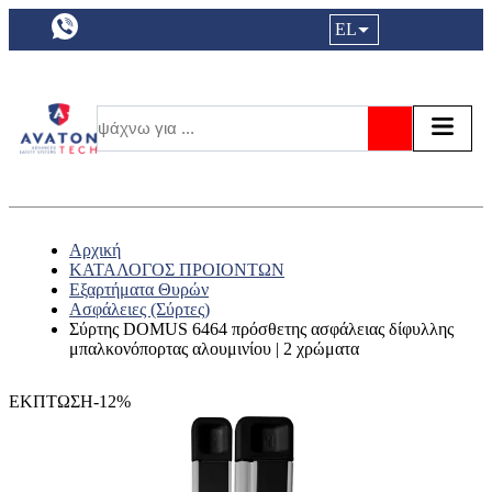
a11y.languageSelection:
EL
Είσοδος|
Τα αγ
Τ
Αναζήτησ
Αρχική
ΚΑΤΑΛΟΓΟΣ ΠΡΟΙΟΝΤΩΝ
Εξαρτήματα Θυρών
Ασφάλειες (Σύρτες)
Σύρτης DOMUS 6464 πρόσθετης ασφάλειας δίφυλλης
μπαλκονόπορτας αλουμινίου | 2 χρώματα
ΕΚΠΤΩΣΗ-12%