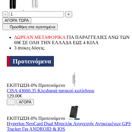
Ποσότητα
product.increase.quantity
product.decrease.quantity
-
+
ΑΓΟΡΑ ΤΩΡΑ
Προσθήκη στα αγαπημένα
ΔΩΡΕΑΝ ΜΕΤΑΦΟΡΙΚΑ
ΓΙΑ ΠΑΡΑΓΓΕΛΙΕΣ ΑΝΩ ΤΩΝ
69€ ΣΕ ΟΛΗ ΤΗΝ ΕΛΛΑΔΑ ΕΩΣ 4 ΚΙΛΑ
3 άτοκες δόσεις.
Προτεινόμενα
ΕΚΠΤΩΣΗ-0%
Προτεινόμενο
CISA 43660.35 Κλειδαριά πανικού κυλίνδρου
129.00€
ΑΓΟΡΑ
ΕΚΠΤΩΣΗ-0%
Προτεινόμενο
Hyperloq NeoCard Dual Μπρελόκ Ανιχνευτής Αντικειμένων GPS
Tracker Για ANDROID & IOS