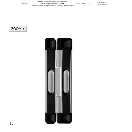
ZOOM
+