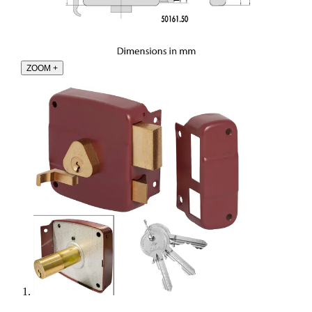
ZOOM
+