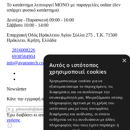
Το κατάστημα λειτουργεί ΜΟΝΟ με παραγγελίες online (δεν
υπάρχει φυσικό κατάστημα)
Δευτέρα - Παρασκευή 09:00 - 16:00
Σάββατο 10:00 - 14:00
Επαρχιακή Οδός Ηράκλειου Αγίου Σύλλα 275
,
T.K. 71500
Ηράκλειο
,
Κρήτη
,
Ελλάδα
2816008226
6938584904
×
info@avatontech.com
Αυτός ο ιστότοπος
χρησιμοποιεί cookies
Χρησιμοποιούμε cookies για να
εξατομικεύσουμε το περιεχόμενο, τις
Newsletter
διαφημίσεις και να αναλύσουμε την
επισκεψιμότητά μας. Μοιραζόμαστε επίσης
Κάνε την εγγραφή σου και μάθε για προϊόντα και προσφορές
πληροφορίες σχετικά με τη χρήση του
ιστότοπού μας με τους συνεργάτες
Email
ΕΓΓΡΑΦΗ
διαφήμισης και ανάλυσης, οι οποίοι
Έχω διαβάσει κι αποδέχομαι τους
όρους
ενδέχεται να τις συνδυάσουν με άλλες
χρήσης
πληροφορίες που τους έχετε παράσχει ή