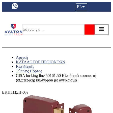
a11y.languageSelection:
EL
Είσοδος|
Τα αγ
Τ
Αναζήτησ
Αρχική
ΚΑΤΑΛΟΓΟΣ ΠΡΟΙΟΝΤΩΝ
Κλειδαριές
Ξύλινης Πόρτας
CISA locking line 50161.50 Κλειδαριά κουτιαστή
(εξωτερική) κυλίνδρου με αντίκρισμα
ΕΚΠΤΩΣΗ-0%