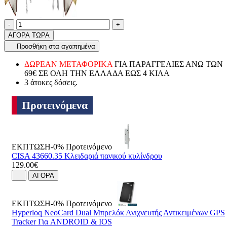
Ποσότητα
product.increase.quantity
product.decrease.quantity
-
+
ΑΓΟΡΑ ΤΩΡΑ
Προσθήκη στα αγαπημένα
ΔΩΡΕΑΝ ΜΕΤΑΦΟΡΙΚΑ
ΓΙΑ ΠΑΡΑΓΓΕΛΙΕΣ ΑΝΩ ΤΩΝ
69€ ΣΕ ΟΛΗ ΤΗΝ ΕΛΛΑΔΑ ΕΩΣ 4 ΚΙΛΑ
3 άτοκες δόσεις.
Προτεινόμενα
ΕΚΠΤΩΣΗ-0%
Προτεινόμενο
CISA 43660.35 Κλειδαριά πανικού κυλίνδρου
129.00€
ΑΓΟΡΑ
ΕΚΠΤΩΣΗ-0%
Προτεινόμενο
Hyperloq NeoCard Dual Μπρελόκ Ανιχνευτής Αντικειμένων GPS
Tracker Για ANDROID & IOS