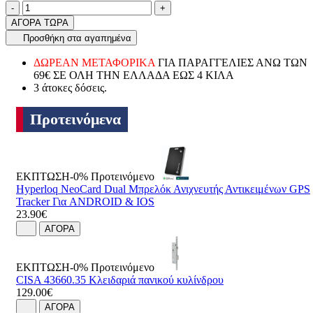
Ποσότητα
product.increase.quantity
product.decrease.quantity
-
+
ΑΓΟΡΑ ΤΩΡΑ
Προσθήκη στα αγαπημένα
ΔΩΡΕΑΝ ΜΕΤΑΦΟΡΙΚΑ
ΓΙΑ ΠΑΡΑΓΓΕΛΙΕΣ ΑΝΩ ΤΩΝ
69€ ΣΕ ΟΛΗ ΤΗΝ ΕΛΛΑΔΑ ΕΩΣ 4 ΚΙΛΑ
3 άτοκες δόσεις.
Προτεινόμενα
ΕΚΠΤΩΣΗ-0%
Προτεινόμενο
Hyperloq NeoCard Dual Μπρελόκ Ανιχνευτής Αντικειμένων GPS
Tracker Για ANDROID & IOS
23.90€
ΑΓΟΡΑ
ΕΚΠΤΩΣΗ-0%
Προτεινόμενο
CISA 43660.35 Κλειδαριά πανικού κυλίνδρου
129.00€
ΑΓΟΡΑ