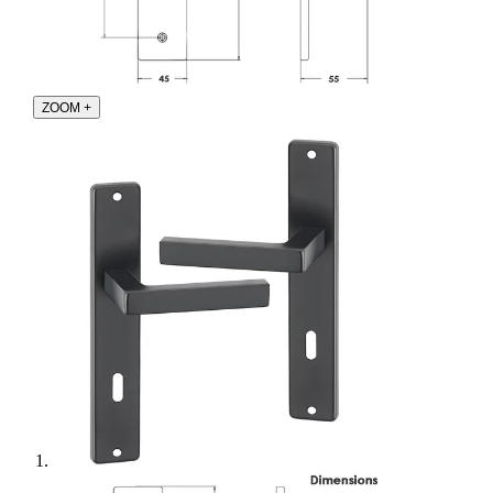
ZOOM
+