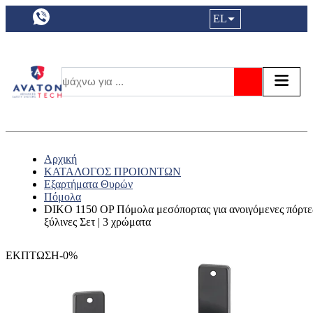
a11y.languageSelection:
EL
Είσοδος|
Τα αγ
Τ
Αναζήτησ
Αρχική
ΚΑΤΑΛΟΓΟΣ ΠΡΟΙΟΝΤΩΝ
Εξαρτήματα Θυρών
Πόμολα
DIKO 1150 OP Πόμολα μεσόπορτας για ανοιγόμενες πόρτε
ξύλινες Σετ | 3 χρώματα
ΕΚΠΤΩΣΗ-0%