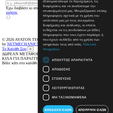
εξατομικεύσουμε το περιεχόμενο, τις
Email
ΕΓΓΡΑΦΗ
διαφημίσεις και να αναλύσουμε την
Έχω διαβάσει κι αποδέχομαι τους
όρους
επισκεψιμότητά μας. Μοιραζόμαστε επίσης
χρήσης
πληροφορίες σχετικά με τη χρήση του
ιστότοπού μας με τους συνεργάτες
διαφήμισης και ανάλυσης, οι οποίοι
ενδέχεται να τις συνδυάσουν με άλλες
πληροφορίες που τους έχετε παράσχει ή
που έχουν συλλέξει από τη χρήση των
© 2026
AVATON TECH
All rights reserved Designed & developed
by
NETMECHANICS
υπηρεσιών τους από εσάς.
Πολιτική
Το Καλάθι Σου
Απορρήτου
×
ΔΩΡΕΑΝ ΜΕΤΑΦΟΡΙΚΑ ΣΕ ΟΛΗ ΤΗΝ ΕΛΛΑΔΑ ΕΩΣ 4
ΚΙΛΑ ΓΙΑ ΠΑΡΑΓΓΕΛΙΕΣ ΑΝΩ ΤΩΝ 69€
ΑΠΟΛΎΤΩΣ ΑΠΑΡΑΊΤΗΤΑ
Βάλε κάτι στο καλάθι σου
ΑΠΌΔΟΣΗΣ
ΣΤΌΧΕΥΣΗΣ
ΛΕΙΤΟΥΡΓΙΚΌΤΗΤΑΣ
ΜΗ ΤΑΞΙΝΟΜΗΜΈΝΑ
ΑΠΟΔΟΧΉ ΌΛΩΝ
ΑΠΌΡΡΙΨΗ ΌΛΩΝ