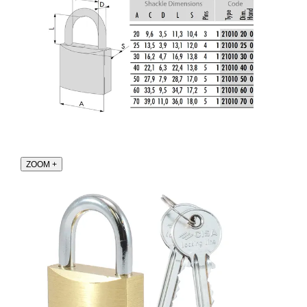
ZOOM
+