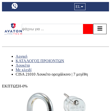
a11y.languageSelection:
EL
Είσοδος|
Τα αγ
Τ
Αναζήτησ
Αρχική
ΚΑΤΑΛΟΓΟΣ ΠΡΟΙΟΝΤΩΝ
Λουκέτα
Με κλειδί
CISA 21010 Λουκέτο ορειχάλκινο | 7 μεγέθη
ΕΚΠΤΩΣΗ-0%