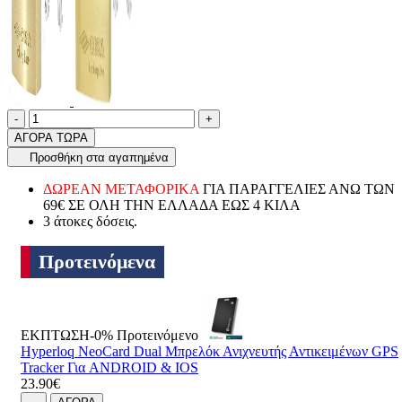
Ποσότητα
product.increase.quantity
product.decrease.quantity
-
+
ΑΓΟΡΑ ΤΩΡΑ
Προσθήκη στα αγαπημένα
ΔΩΡΕΑΝ ΜΕΤΑΦΟΡΙΚΑ
ΓΙΑ ΠΑΡΑΓΓΕΛΙΕΣ ΑΝΩ ΤΩΝ
69€ ΣΕ ΟΛΗ ΤΗΝ ΕΛΛΑΔΑ ΕΩΣ 4 ΚΙΛΑ
3 άτοκες δόσεις.
Προτεινόμενα
ΕΚΠΤΩΣΗ-0%
Προτεινόμενο
Hyperloq NeoCard Dual Μπρελόκ Ανιχνευτής Αντικειμένων GPS
Tracker Για ANDROID & IOS
23.90€