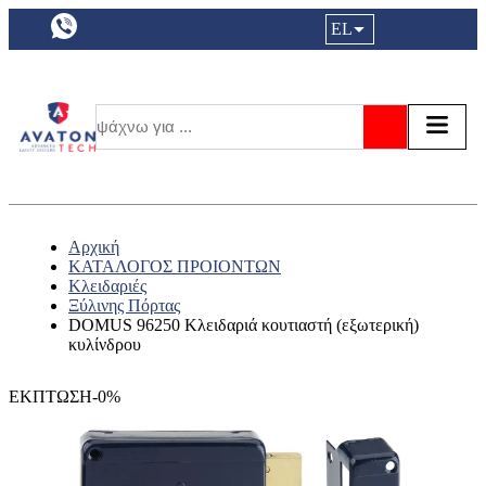
a11y.languageSelection:
EL
Είσοδος|
Τα αγ
Τ
Αναζήτησ
Αρχική
ΚΑΤΑΛΟΓΟΣ ΠΡΟΙΟΝΤΩΝ
Κλειδαριές
Ξύλινης Πόρτας
DOMUS 96250 Κλειδαριά κουτιαστή (εξωτερική)
κυλίνδρου
ΕΚΠΤΩΣΗ-0%