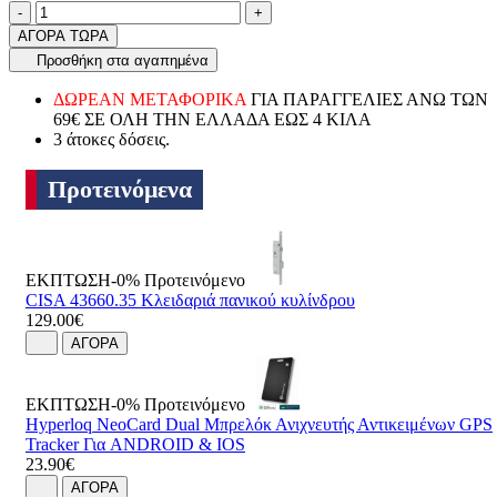
Ποσότητα
product.increase.quantity
product.decrease.quantity
-
+
ΑΓΟΡΑ ΤΩΡΑ
Προσθήκη στα αγαπημένα
ΔΩΡΕΑΝ ΜΕΤΑΦΟΡΙΚΑ
ΓΙΑ ΠΑΡΑΓΓΕΛΙΕΣ ΑΝΩ ΤΩΝ
69€ ΣΕ ΟΛΗ ΤΗΝ ΕΛΛΑΔΑ ΕΩΣ 4 ΚΙΛΑ
3 άτοκες δόσεις.
Προτεινόμενα
ΕΚΠΤΩΣΗ-0%
Προτεινόμενο
CISA 43660.35 Κλειδαριά πανικού κυλίνδρου
129.00€
ΑΓΟΡΑ
ΕΚΠΤΩΣΗ-0%
Προτεινόμενο
Hyperloq NeoCard Dual Μπρελόκ Ανιχνευτής Αντικειμένων GPS
Tracker Για ANDROID & IOS
23.90€
ΑΓΟΡΑ