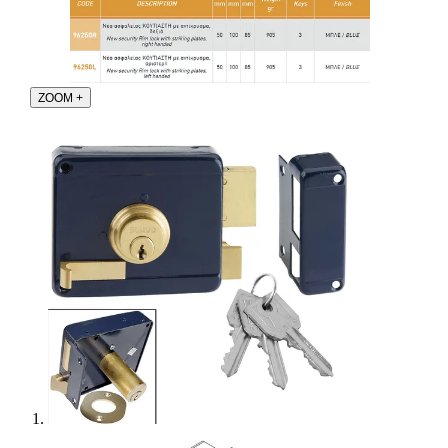
ZOOM
+