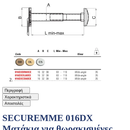
Περιγραφή
Χαρακτηριστικά
Αποστολές
SECUREMME 016DX
Ματάκια για θωρακισμένες