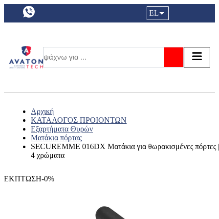
a11y.languageSelection:
EL
Είσοδος|
Τα αγ
Τ
Αναζήτησ
Αρχική
ΚΑΤΑΛΟΓΟΣ ΠΡΟΙΟΝΤΩΝ
Εξαρτήματα Θυρών
Ματάκια πόρτας
SECUREMME 016DX Ματάκια για θωρακισμένες πόρτες 
4 χρώματα
ΕΚΠΤΩΣΗ-0%