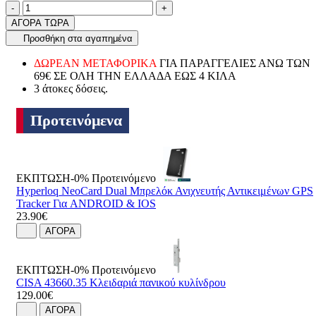
Ποσότητα
product.increase.quantity
product.decrease.quantity
-
+
ΑΓΟΡΑ ΤΩΡΑ
Προσθήκη στα αγαπημένα
ΔΩΡΕΑΝ ΜΕΤΑΦΟΡΙΚΑ
ΓΙΑ ΠΑΡΑΓΓΕΛΙΕΣ ΑΝΩ ΤΩΝ
69€ ΣΕ ΟΛΗ ΤΗΝ ΕΛΛΑΔΑ ΕΩΣ 4 ΚΙΛΑ
3 άτοκες δόσεις.
Προτεινόμενα
ΕΚΠΤΩΣΗ-0%
Προτεινόμενο
Hyperloq NeoCard Dual Μπρελόκ Ανιχνευτής Αντικειμένων GPS
Tracker Για ANDROID & IOS
23.90€
ΑΓΟΡΑ
ΕΚΠΤΩΣΗ-0%
Προτεινόμενο
CISA 43660.35 Κλειδαριά πανικού κυλίνδρου
129.00€
ΑΓΟΡΑ