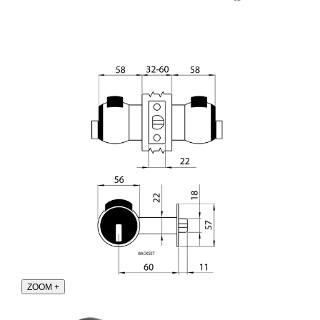
ZOOM
+