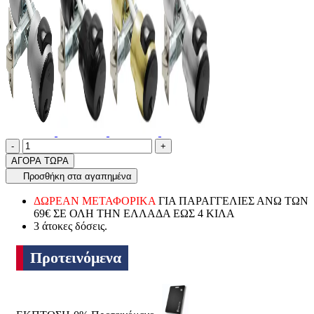
Ποσότητα
product.increase.quantity
product.decrease.quantity
-
+
ΑΓΟΡΑ ΤΩΡΑ
Προσθήκη στα αγαπημένα
ΔΩΡΕΑΝ ΜΕΤΑΦΟΡΙΚΑ
ΓΙΑ ΠΑΡΑΓΓΕΛΙΕΣ ΑΝΩ ΤΩΝ
69€ ΣΕ ΟΛΗ ΤΗΝ ΕΛΛΑΔΑ ΕΩΣ 4 ΚΙΛΑ
3 άτοκες δόσεις.
Προτεινόμενα