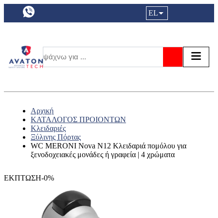
a11y.languageSelection:
EL
Είσοδος|
Τα αγ
Τ
Αναζήτησ
Αρχική
ΚΑΤΑΛΟΓΟΣ ΠΡΟΙΟΝΤΩΝ
Κλειδαριές
Ξύλινης Πόρτας
WC MERONI Nova N12 Κλειδαριά πομόλου για
ξενοδοχειακές μονάδες ή γραφεία | 4 χρώματα
ΕΚΠΤΩΣΗ-0%