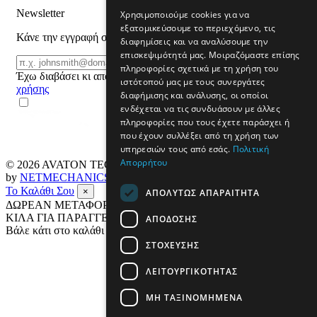
Newsletter
Χρησιμοποιούμε cookies για να
εξατομικεύσουμε το περιεχόμενο, τις
Κάνε την εγγραφή σου και μάθε για προϊόντα και προσφορές
διαφημίσεις και να αναλύσουμε την
επισκεψιμότητά μας. Μοιραζόμαστε επίσης
Email
ΕΓΓΡΑΦΗ
πληροφορίες σχετικά με τη χρήση του
Έχω διαβάσει κι αποδέχομαι τους
όρους
ιστότοπού μας με τους συνεργάτες
χρήσης
διαφήμισης και ανάλυσης, οι οποίοι
ενδέχεται να τις συνδυάσουν με άλλες
πληροφορίες που τους έχετε παράσχει ή
που έχουν συλλέξει από τη χρήση των
υπηρεσιών τους από εσάς.
Πολιτική
Απορρήτου
© 2026
AVATON TECH
All rights reserved Designed & developed
by
NETMECHANICS
Το Καλάθι Σου
×
ΑΠΟΛΎΤΩΣ ΑΠΑΡΑΊΤΗΤΑ
ΔΩΡΕΑΝ ΜΕΤΑΦΟΡΙΚΑ ΣΕ ΟΛΗ ΤΗΝ ΕΛΛΑΔΑ ΕΩΣ 4
ΚΙΛΑ ΓΙΑ ΠΑΡΑΓΓΕΛΙΕΣ ΑΝΩ ΤΩΝ 69€
ΑΠΌΔΟΣΗΣ
Βάλε κάτι στο καλάθι σου
ΣΤΌΧΕΥΣΗΣ
ΛΕΙΤΟΥΡΓΙΚΌΤΗΤΑΣ
ΜΗ ΤΑΞΙΝΟΜΗΜΈΝΑ