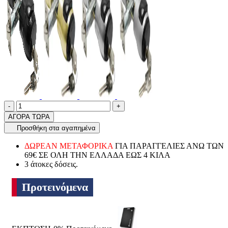
Ποσότητα
product.increase.quantity
product.decrease.quantity
-
+
ΑΓΟΡΑ ΤΩΡΑ
Προσθήκη στα αγαπημένα
ΔΩΡΕΑΝ ΜΕΤΑΦΟΡΙΚΑ
ΓΙΑ ΠΑΡΑΓΓΕΛΙΕΣ ΑΝΩ ΤΩΝ
69€ ΣΕ ΟΛΗ ΤΗΝ ΕΛΛΑΔΑ ΕΩΣ 4 ΚΙΛΑ
3 άτοκες δόσεις.
Προτεινόμενα