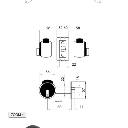
ZOOM
+