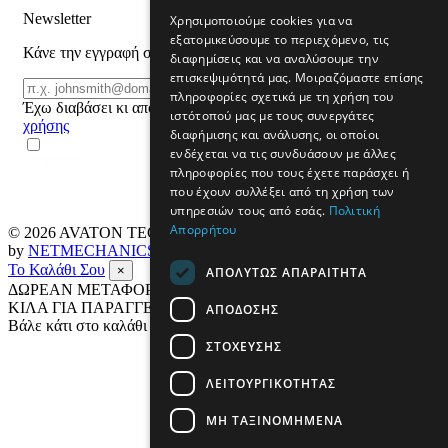
Newsletter
Χρησιμοποιούμε cookies για να
εξατομικεύσουμε το περιεχόμενο, τις
Κάνε την εγγραφή σου και μάθε για προϊόντα και προσφορές
διαφημίσεις και να αναλύσουμε την
επισκεψιμότητά μας. Μοιραζόμαστε επίσης
Email
ΕΓΓΡΑΦΗ
πληροφορίες σχετικά με τη χρήση του
Έχω διαβάσει κι αποδέχομαι τους
όρους
ιστότοπού μας με τους συνεργάτες
χρήσης
διαφήμισης και ανάλυσης, οι οποίοι
ενδέχεται να τις συνδυάσουν με άλλες
πληροφορίες που τους έχετε παράσχει ή
που έχουν συλλέξει από τη χρήση των
υπηρεσιών τους από εσάς.
Πολιτική
Απορρήτου
© 2026
AVATON TECH
All rights reserved Designed & developed
by
NETMECHANICS
Το Καλάθι Σου
×
ΑΠΟΛΎΤΩΣ ΑΠΑΡΑΊΤΗΤΑ
ΔΩΡΕΑΝ ΜΕΤΑΦΟΡΙΚΑ ΣΕ ΟΛΗ ΤΗΝ ΕΛΛΑΔΑ ΕΩΣ 4
ΚΙΛΑ ΓΙΑ ΠΑΡΑΓΓΕΛΙΕΣ ΑΝΩ ΤΩΝ 69€
ΑΠΌΔΟΣΗΣ
Βάλε κάτι στο καλάθι σου
ΣΤΌΧΕΥΣΗΣ
ΛΕΙΤΟΥΡΓΙΚΌΤΗΤΑΣ
ΜΗ ΤΑΞΙΝΟΜΗΜΈΝΑ