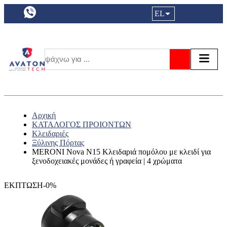
a11y.languageSelection:
EL
Είσοδος|
Τα αγ
Τ
Αναζήτησ
Αρχική
ΚΑΤΑΛΟΓΟΣ ΠΡΟΙΟΝΤΩΝ
Κλειδαριές
Ξύλινης Πόρτας
MERONI Nova N15 Κλειδαριά πομόλου με κλειδί για
ξενοδοχειακές μονάδες ή γραφεία | 4 χρώματα
ΕΚΠΤΩΣΗ-0%