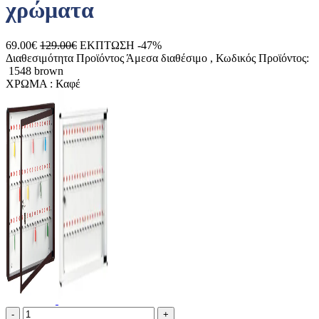
χρώματα
69.00€
129.00€
ΕΚΠΤΩΣΗ -47%
Διαθεσιμότητα Προϊόντος
Άμεσα διαθέσιμο
, Κωδικός Προϊόντος:
1548 brown
ΧΡΩΜΑ :
Καφέ
Ποσότητα
product.increase.quantity
product.decrease.quantity
-
+