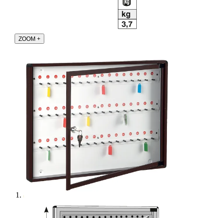
ZOOM
+