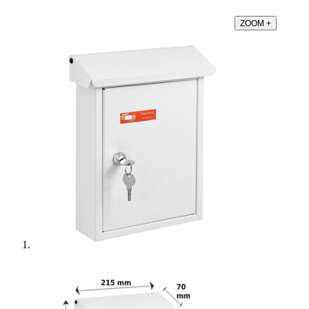
ZOOM
+