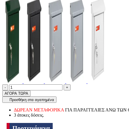
Ποσότητα
product.increase.quantity
product.decrease.quantity
-
+
ΑΓΟΡΑ ΤΩΡΑ
Προσθήκη στα αγαπημένα
ΔΩΡΕΑΝ ΜΕΤΑΦΟΡΙΚΑ
ΓΙΑ ΠΑΡΑΓΓΕΛΙΕΣ ΑΝΩ ΤΩΝ 
3 άτοκες δόσεις.
Προτεινόμενα