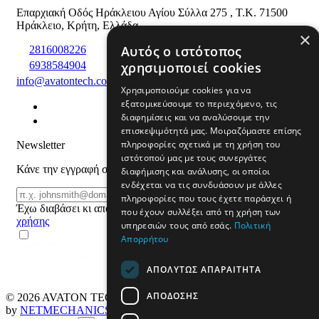
Επαρχιακή Οδός Ηράκλειου Αγίου Σύλλα 275
,
T.K. 71500
Ηράκλειο
,
Κρήτη
,
Ελλάδα
×
Αυτός ο ιστότοπος
2816008226
χρησιμοποιεί cookies
6938584904
info@avatontech.com
Χρησιμοποιούμε cookies για να
εξατομικεύσουμε το περιεχόμενο, τις
διαφημίσεις και να αναλύσουμε την
επισκεψιμότητά μας. Μοιραζόμαστε επίσης
πληροφορίες σχετικά με τη χρήση του
Newsletter
ιστότοπού μας με τους συνεργάτες
Κάνε την εγγραφή σου και μάθε για προϊόντα και προσφορές
διαφήμισης και ανάλυσης, οι οποίοι
ενδέχεται να τις συνδυάσουν με άλλες
Email
ΕΓΓΡΑΦΗ
πληροφορίες που τους έχετε παράσχει ή
Έχω διαβάσει κι αποδέχομαι τους
όρους
που έχουν συλλέξει από τη χρήση των
χρήσης
υπηρεσιών τους από εσάς.
Πολιτική
Απορρήτου
ΑΠΟΛΎΤΩΣ ΑΠΑΡΑΊΤΗΤΑ
ΑΠΌΔΟΣΗΣ
© 2026
AVATON TECH
All rights reserved Designed & developed
by
NETMECHANICS