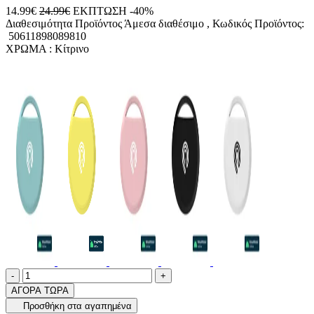
14.99€
24.99€
ΕΚΠΤΩΣΗ -40%
Διαθεσιμότητα Προϊόντος
Άμεσα διαθέσιμο
, Κωδικός Προϊόντος:
50611898089810
ΧΡΩΜΑ :
Κίτρινο
Ποσότητα
product.increase.quantity
product.decrease.quantity
-
+
ΑΓΟΡΑ ΤΩΡΑ
Προσθήκη στα αγαπημένα