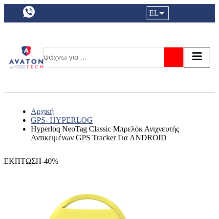
a11y.languageSelection:
EL
Είσοδος|
Τα αγ
Τ
Αναζήτησ
Αρχική
GPS- HYPERLOG
Hyperloq NeoTag Classic Μπρελόκ Ανιχνευτής
Αντικειμένων GPS Tracker Για ANDROID
ΕΚΠΤΩΣΗ-40%