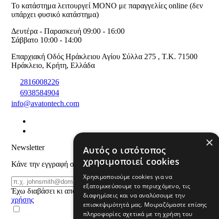
Το κατάστημα λειτουργεί ΜΟΝΟ με παραγγελίες online (δεν
υπάρχει φυσικό κατάστημα)
Δευτέρα - Παρασκευή 09:00 - 16:00
Σάββατο 10:00 - 14:00
Επαρχιακή Οδός Ηράκλειου Αγίου Σύλλα 275
,
T.K. 71500
Ηράκλειο
,
Κρήτη
,
Ελλάδα
2816008226
6938584904
info@avatontech.com
×
Newsletter
Αυτός ο ιστότοπος
χρησιμοποιεί cookies
Κάνε την εγγραφή σου και μάθε για προϊόντα και προσφορές
Χρησιμοποιούμε cookies για να
Email
ΕΓΓΡΑΦΗ
εξατομικεύσουμε το περιεχόμενο, τις
Έχω διαβάσει κι αποδέχομαι τους
όρους
διαφημίσεις και να αναλύσουμε την
χρήσης
επισκεψιμότητά μας. Μοιραζόμαστε επίσης
πληροφορίες σχετικά με τη χρήση του