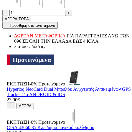
Ποσότητα
product.increase.quantity
product.decrease.quantity
-
+
ΑΓΟΡΑ ΤΩΡΑ
Προσθήκη στα αγαπημένα
ΔΩΡΕΑΝ ΜΕΤΑΦΟΡΙΚΑ
ΓΙΑ ΠΑΡΑΓΓΕΛΙΕΣ ΑΝΩ ΤΩΝ
69€ ΣΕ ΟΛΗ ΤΗΝ ΕΛΛΑΔΑ ΕΩΣ 4 ΚΙΛΑ
3 άτοκες δόσεις.
Προτεινόμενα
ΕΚΠΤΩΣΗ-0%
Προτεινόμενο
Hyperloq NeoCard Dual Μπρελόκ Ανιχνευτής Αντικειμένων GPS
Tracker Για ANDROID & IOS
23.90€
ΑΓΟΡΑ
ΕΚΠΤΩΣΗ-0%
Προτεινόμενο
CISA 43660.35 Κλειδαριά πανικού κυλίνδρου