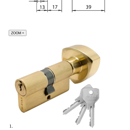
ZOOM
+