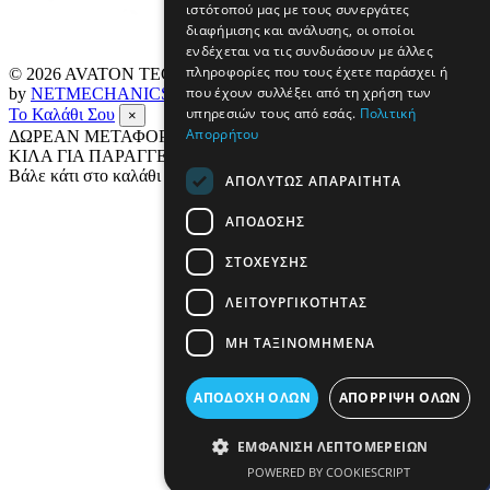
ιστότοπού μας με τους συνεργάτες
διαφήμισης και ανάλυσης, οι οποίοι
ενδέχεται να τις συνδυάσουν με άλλες
πληροφορίες που τους έχετε παράσχει ή
© 2026
AVATON TECH
All rights reserved Designed & developed
που έχουν συλλέξει από τη χρήση των
by
NETMECHANICS
υπηρεσιών τους από εσάς.
Πολιτική
Το Καλάθι Σου
×
Απορρήτου
ΔΩΡΕΑΝ ΜΕΤΑΦΟΡΙΚΑ ΣΕ ΟΛΗ ΤΗΝ ΕΛΛΑΔΑ ΕΩΣ 4
ΚΙΛΑ ΓΙΑ ΠΑΡΑΓΓΕΛΙΕΣ ΑΝΩ ΤΩΝ 69€
Βάλε κάτι στο καλάθι σου
ΑΠΟΛΎΤΩΣ ΑΠΑΡΑΊΤΗΤΑ
ΑΠΌΔΟΣΗΣ
ΣΤΌΧΕΥΣΗΣ
ΛΕΙΤΟΥΡΓΙΚΌΤΗΤΑΣ
ΜΗ ΤΑΞΙΝΟΜΗΜΈΝΑ
ΑΠΟΔΟΧΉ ΌΛΩΝ
ΑΠΌΡΡΙΨΗ ΌΛΩΝ
ΕΜΦΆΝΙΣΗ ΛΕΠΤΟΜΕΡΕΙΏΝ
POWERED BY COOKIESCRIPT