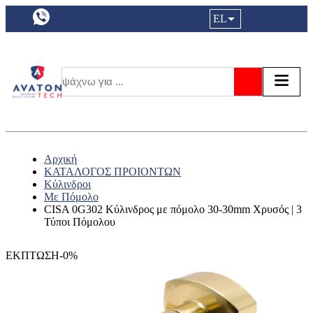
a11y.languageSelection:
EL
Είσοδος|
Τα αγ
Τ
Αναζήτησ
Αρχική
ΚΑΤΑΛΟΓΟΣ ΠΡΟΙΟΝΤΩΝ
Κύλινδροι
Με Πόμολο
CISA 0G302 Κύλινδρος με πόμολο 30-30mm Χρυσός | 3
Τύποι Πόμολου
ΕΚΠΤΩΣΗ-0%