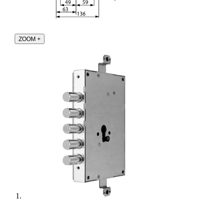
ZOOM
+