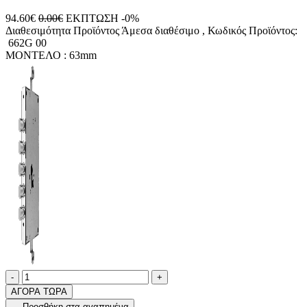
94.60€
0.00€
ΕΚΠΤΩΣΗ -0%
Διαθεσιμότητα Προϊόντος
Άμεσα διαθέσιμο
, Κωδικός Προϊόντος:
662G 00
ΜΟΝΤΕΛΟ :
63mm
Ποσότητα
product.increase.quantity
product.decrease.quantity
-
+
ΑΓΟΡΑ ΤΩΡΑ
Προσθήκη στα αγαπημένα