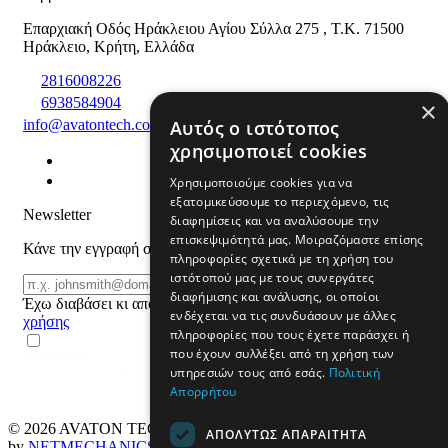
Επαρχιακή Οδός Ηράκλειου Αγίου Σύλλα 275
,
T.K. 71500
Ηράκλειο
,
Κρήτη
,
Ελλάδα
2816008226
6938584904
×
Αυτός ο ιστότοπος
info@avatontech.com
χρησιμοποιεί cookies
Χρησιμοποιούμε cookies για να
εξατομικεύσουμε το περιεχόμενο, τις
Newsletter
διαφημίσεις και να αναλύσουμε την
επισκεψιμότητά μας. Μοιραζόμαστε επίσης
Κάνε την εγγραφή σου και μάθε για προϊόντα και προσφορές
πληροφορίες σχετικά με τη χρήση του
ιστότοπού μας με τους συνεργάτες
Email
ΕΓΓΡΑΦΗ
διαφήμισης και ανάλυσης, οι οποίοι
Έχω διαβάσει κι αποδέχομαι τους
όρους
ενδέχεται να τις συνδυάσουν με άλλες
χρήσης
πληροφορίες που τους έχετε παράσχει ή
που έχουν συλλέξει από τη χρήση των
υπηρεσιών τους από εσάς.
Πολιτική
Απορρήτου
© 2026
AVATON TECH
All rights reserved Designed & developed
ΑΠΟΛΎΤΩΣ ΑΠΑΡΑΊΤΗΤΑ
by
NETMECHANICS