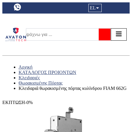
a11y.languageSelection:
EL
Είσοδος|
Τα αγ
Τ
Αναζήτησ
Αρχική
ΚΑΤΑΛΟΓΟΣ ΠΡΟΙΟΝΤΩΝ
Κλειδαριές
Θωρακισμένης Πόρτας
Κλειδαριά θωρακισμένης πόρτας κυλίνδρου FIAM 662G
ΕΚΠΤΩΣΗ-0%