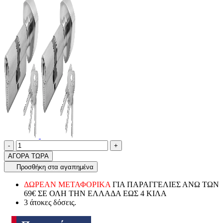
Ποσότητα
product.increase.quantity
product.decrease.quantity
-
+
ΑΓΟΡΑ ΤΩΡΑ
Προσθήκη στα αγαπημένα
ΔΩΡΕΑΝ ΜΕΤΑΦΟΡΙΚΑ
ΓΙΑ ΠΑΡΑΓΓΕΛΙΕΣ ΑΝΩ ΤΩΝ
69€ ΣΕ ΟΛΗ ΤΗΝ ΕΛΛΑΔΑ ΕΩΣ 4 ΚΙΛΑ
3 άτοκες δόσεις.