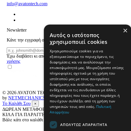
info@avatontech.com
×
Newsletter
Αυτός ο ιστότοπος
Κάνε την εγγραφή σου και μάθε για προϊόντα και προσφορές
χρησιμοποιεί cookies
Email
ΕΓΓΡΑΦΗ
Χρησιμοποιούμε cookies για να
Έχω διαβάσει κι αποδέχομαι τους
όρους
εξατομικεύσουμε το περιεχόμενο, τις
χρήσης
διαφημίσεις και να αναλύσουμε την
επισκεψιμότητά μας. Μοιραζόμαστε επίσης
πληροφορίες σχετικά με τη χρήση του
ιστότοπού μας με τους συνεργάτες
διαφήμισης και ανάλυσης, οι οποίοι
ενδέχεται να τις συνδυάσουν με άλλες
© 2026
AVATON TECH
All rights reserved Designed & developed
πληροφορίες που τους έχετε παράσχει ή
by
NETMECHANICS
που έχουν συλλέξει από τη χρήση των
Το Καλάθι Σου
×
υπηρεσιών τους από εσάς.
Πολιτική
ΔΩΡΕΑΝ ΜΕΤΑΦΟΡΙΚΑ ΣΕ ΟΛΗ ΤΗΝ ΕΛΛΑΔΑ ΕΩΣ 4
Απορρήτου
ΚΙΛΑ ΓΙΑ ΠΑΡΑΓΓΕΛΙΕΣ ΑΝΩ ΤΩΝ 69€
Βάλε κάτι στο καλάθι σου
ΑΠΟΛΎΤΩΣ ΑΠΑΡΑΊΤΗΤΑ