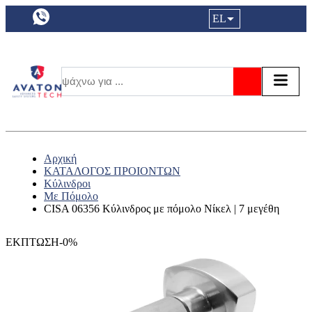
a11y.languageSelection:
EL
Είσοδος|
Τα αγ
Τ
Αναζήτησ
Αρχική
ΚΑΤΑΛΟΓΟΣ ΠΡΟΙΟΝΤΩΝ
Κύλινδροι
Με Πόμολο
CISA 06356 Κύλινδρος με πόμολο Νίκελ | 7 μεγέθη
ΕΚΠΤΩΣΗ-0%