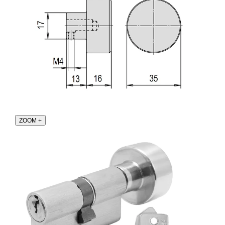
ZOOM
+