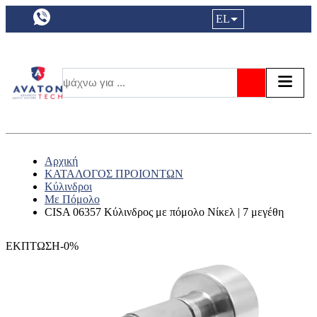
a11y.languageSelection:
EL
Είσοδος|
Τα αγ
Τ
Αναζήτησ
Αρχική
ΚΑΤΑΛΟΓΟΣ ΠΡΟΙΟΝΤΩΝ
Κύλινδροι
Με Πόμολο
CISA 06357 Κύλινδρος με πόμολο Νίκελ | 7 μεγέθη
ΕΚΠΤΩΣΗ-0%