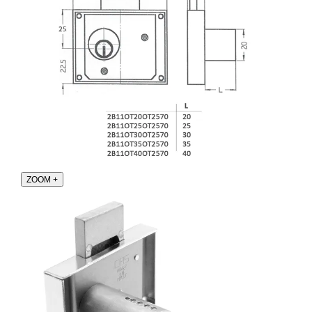
ZOOM
+