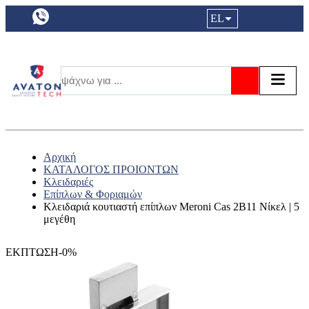
a11y.languageSelection:
EL
Είσοδος|
Τα αγ
Τ
Αναζήτησ
Αρχική
ΚΑΤΑΛΟΓΟΣ ΠΡΟΙΟΝΤΩΝ
Κλειδαριές
Επίπλων & Φοριαμών
Κλειδαριά κουτιαστή επίπλων Meroni Cas 2B11 Νίκελ | 5
μεγέθη
ΕΚΠΤΩΣΗ-0%