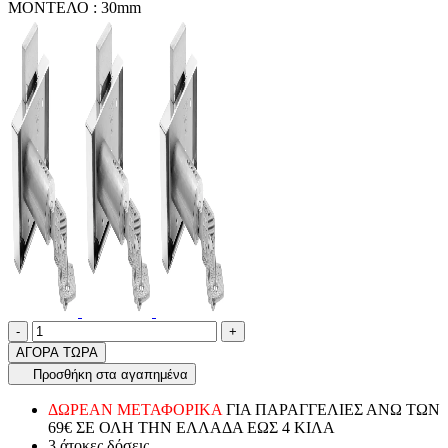
ΜΟΝΤΕΛΟ :
30mm
Ποσότητα
product.increase.quantity
product.decrease.quantity
-
+
ΑΓΟΡΑ ΤΩΡΑ
Προσθήκη στα αγαπημένα
ΔΩΡΕΑΝ ΜΕΤΑΦΟΡΙΚΑ
ΓΙΑ ΠΑΡΑΓΓΕΛΙΕΣ ΑΝΩ ΤΩΝ
69€ ΣΕ ΟΛΗ ΤΗΝ ΕΛΛΑΔΑ ΕΩΣ 4 ΚΙΛΑ
3 άτοκες δόσεις.