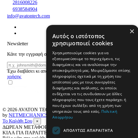
2816008226
6938584904
info@avatontech.com
×
Αυτός ο ιστότοπος
χρησιμοποιεί cookies
Newsletter
Χρησιμοποιούμε cookies για να
Κάνε την εγγραφή σου και μάθε για προϊόντα και προσφορές
εξατομικεύσουμε το περιεχόμενο, τις
Email
διαφημίσεις και να αναλύσουμε την
ΕΓΓΡΑΦΗ
επισκεψιμότητά μας. Μοιραζόμαστε επίσης
Έχω διαβάσει κι αποδέχομαι τους
όρους
πληροφορίες σχετικά με τη χρήση του
χρήσης
ιστότοπού μας με τους συνεργάτες
διαφήμισης και ανάλυσης, οι οποίοι
ενδέχεται να τις συνδυάσουν με άλλες
πληροφορίες που τους έχετε παράσχει ή
που έχουν συλλέξει από τη χρήση των
© 2026
AVATON TECH
All rights reserved Designed & developed
υπηρεσιών τους από εσάς.
Πολιτική
by
NETMECHANICS
Απορρήτου
Το Καλάθι Σου
×
ΔΩΡΕΑΝ ΜΕΤΑΦΟΡΙΚΑ ΣΕ ΟΛΗ ΤΗΝ ΕΛΛΑΔΑ ΕΩΣ 4
ΑΠΟΛΎΤΩΣ ΑΠΑΡΑΊΤΗΤΑ
ΚΙΛΑ ΓΙΑ ΠΑΡΑΓΓΕΛΙΕΣ ΑΝΩ ΤΩΝ 69€