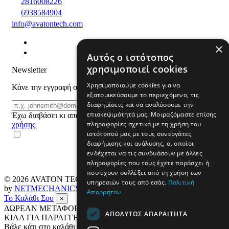
2816008226
6938584904
info@avatontech.com
×
Αυτός ο ιστότοπος
χρησιμοποιεί cookies
Newsletter
Χρησιμοποιούμε cookies για να
Κάνε την εγγραφή σου και μάθε για προϊόντα και προσφορές
εξατομικεύσουμε το περιεχόμενο, τις
Email
διαφημίσεις και να αναλύσουμε την
ΕΓΓΡΑΦΗ
επισκεψιμότητά μας. Μοιραζόμαστε επίσης
Έχω διαβάσει κι αποδέχομαι τους
όρους
πληροφορίες σχετικά με τη χρήση του
χρήσης
ιστότοπού μας με τους συνεργάτες
διαφήμισης και ανάλυσης, οι οποίοι
ενδέχεται να τις συνδυάσουν με άλλες
πληροφορίες που τους έχετε παράσχει ή
που έχουν συλλέξει από τη χρήση των
© 2026
AVATON TECH
All rights reserved Designed & developed
υπηρεσιών τους από εσάς.
Πολιτική
by
NETMECHANICS
Απορρήτου
Το Καλάθι Σου
×
ΔΩΡΕΑΝ ΜΕΤΑΦΟΡΙΚΑ ΣΕ ΟΛΗ ΤΗΝ ΕΛΛΑΔΑ ΕΩΣ 4
ΑΠΟΛΎΤΩΣ ΑΠΑΡΑΊΤΗΤΑ
ΚΙΛΑ ΓΙΑ ΠΑΡΑΓΓΕΛΙΕΣ ΑΝΩ ΤΩΝ 69€
Βάλε κάτι στο καλάθι σου