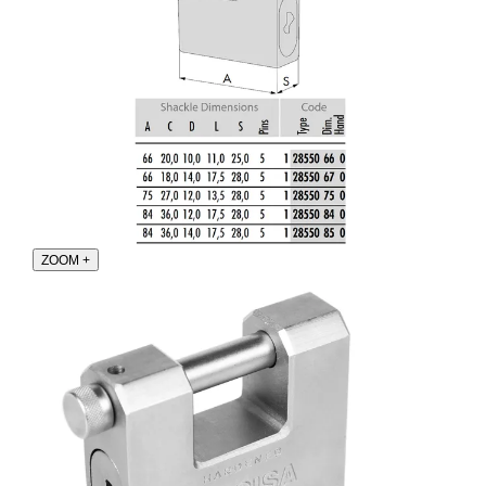
ZOOM
+