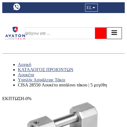
a11y.languageSelection:
EL
Είσοδος|
Τα αγ
Τ
Αναζήτησ
Αρχική
ΚΑΤΑΛΟΓΟΣ ΠΡΟΙΟΝΤΩΝ
Λουκέτα
Υψηλής Ασφάλειας Τάκοι
CISA 28550 Λουκέτο ατσάλινο τάκου | 5 μεγέθη
ΕΚΠΤΩΣΗ-0%