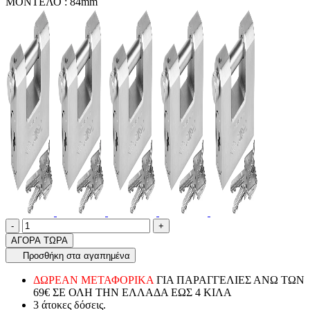
ΜΟΝΤΕΛΟ :
84mm
Ποσότητα
product.increase.quantity
product.decrease.quantity
-
+
ΑΓΟΡΑ ΤΩΡΑ
Προσθήκη στα αγαπημένα
ΔΩΡΕΑΝ ΜΕΤΑΦΟΡΙΚΑ
ΓΙΑ ΠΑΡΑΓΓΕΛΙΕΣ ΑΝΩ ΤΩΝ
69€ ΣΕ ΟΛΗ ΤΗΝ ΕΛΛΑΔΑ ΕΩΣ 4 ΚΙΛΑ
3 άτοκες δόσεις.