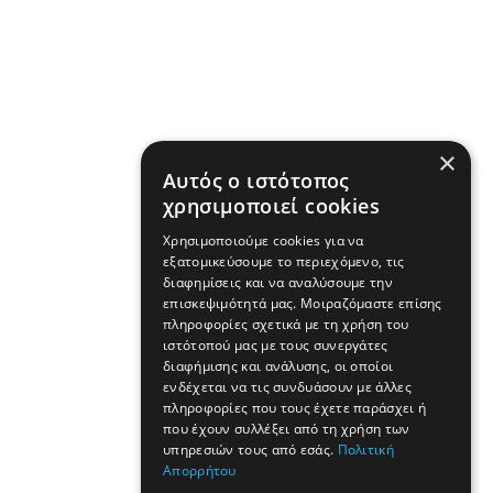
×
Αυτός ο ιστότοπος
χρησιμοποιεί cookies
Χρησιμοποιούμε cookies για να
εξατομικεύσουμε το περιεχόμενο, τις
διαφημίσεις και να αναλύσουμε την
επισκεψιμότητά μας. Μοιραζόμαστε επίσης
πληροφορίες σχετικά με τη χρήση του
ιστότοπού μας με τους συνεργάτες
διαφήμισης και ανάλυσης, οι οποίοι
ενδέχεται να τις συνδυάσουν με άλλες
πληροφορίες που τους έχετε παράσχει ή
που έχουν συλλέξει από τη χρήση των
υπηρεσιών τους από εσάς.
Πολιτική
Απορρήτου