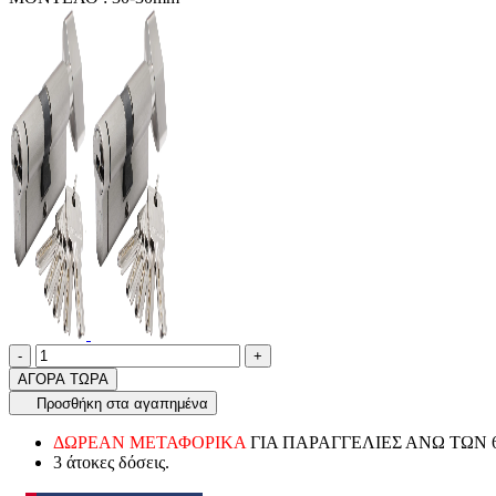
Ποσότητα
product.increase.quantity
product.decrease.quantity
-
+
ΑΓΟΡΑ ΤΩΡΑ
Προσθήκη στα αγαπημένα
ΔΩΡΕΑΝ ΜΕΤΑΦΟΡΙΚΑ
ΓΙΑ ΠΑΡΑΓΓΕΛΙΕΣ ΑΝΩ ΤΩΝ 
3 άτοκες δόσεις.