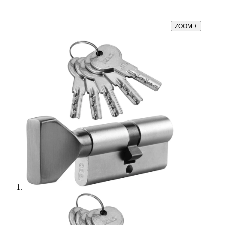
ZOOM
+