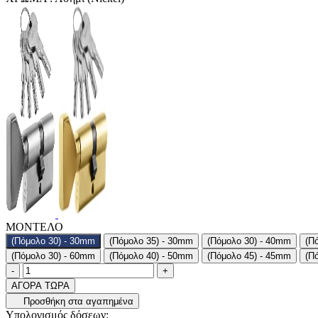
ΜΟΝΤΕΛΟ
(Πόμολο 30) - 30mm
(Πόμολο 35) - 30mm
(Πόμολο 30) - 40mm
(Π
(Πόμολο 30) - 60mm
(Πόμολο 40) - 50mm
(Πόμολο 45) - 45mm
(Π
Ποσότητα
product.increase.quantity
product.decrease.quantity
-
+
ΑΓΟΡΑ ΤΩΡΑ
Προσθήκη στα αγαπημένα
Υπολογισμός δόσεων: