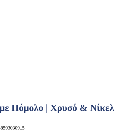
με Πόμολο | Χρυσό & Νίκελ
85930309..5