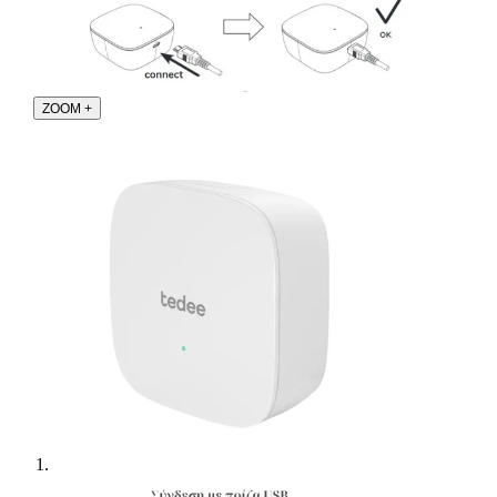
ZOOM
+