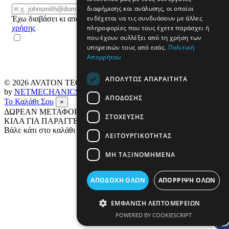
Email
διαφήμισης και ανάλυσης, οι οποίοι
ΕΓΓΡΑΦΗ
ενδέχεται να τις συνδυάσουν με άλλες
Έχω διαβάσει κι αποδέχομαι τους
όρους
πληροφορίες που τους έχετε παράσχει ή
χρήσης
που έχουν συλλέξει από τη χρήση των
υπηρεσιών τους από εσάς.
Πολιτική
Απορρήτου
ΑΠΟΛΎΤΩΣ ΑΠΑΡΑΊΤΗΤΑ
© 2026
AVATON TECH
All rights reserved Designed & developed
by
NETMECHANICS
ΑΠΌΔΟΣΗΣ
Το Καλάθι Σου
×
ΔΩΡΕΑΝ ΜΕΤΑΦΟΡΙΚΑ ΣΕ ΟΛΗ ΤΗΝ ΕΛΛΑΔΑ ΕΩΣ 4
ΣΤΌΧΕΥΣΗΣ
ΚΙΛΑ ΓΙΑ ΠΑΡΑΓΓΕΛΙΕΣ ΑΝΩ ΤΩΝ 69€
Βάλε κάτι στο καλάθι σου
ΛΕΙΤΟΥΡΓΙΚΌΤΗΤΑΣ
ΜΗ ΤΑΞΙΝΟΜΗΜΈΝΑ
ΑΠΟΔΟΧΉ ΌΛΩΝ
ΑΠΌΡΡΙΨΗ ΌΛΩΝ
ΕΜΦΆΝΙΣΗ ΛΕΠΤΟΜΕΡΕΙΏΝ
POWERED BY COOKIESCRIPT