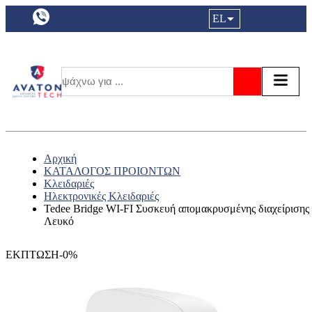
a11y.languageSelection:
EL
Είσοδος|
Τα αγ
Τ
Αναζήτησ
Αρχική
ΚΑΤΑΛΟΓΟΣ ΠΡΟΙΟΝΤΩΝ
Κλειδαριές
Ηλεκτρονικές Κλειδαριές
Tedee Bridge WI-FI Συσκευή απομακρυσμένης διαχείρισης 
Λευκό
ΕΚΠΤΩΣΗ-0%