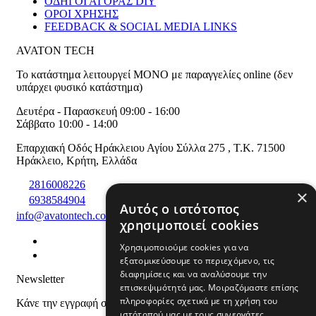
ΟΔΗΓΟΙ ΑΓΟΡΑΣ DIY
ΟΡΟΙ ΧΡΗΣΗΣ
FEEDBACK & SOCIAL MEDIA LINKS
AVATON TECH
Το κατάστημα λειτουργεί ΜΟΝΟ με παραγγελίες online (δεν
υπάρχει φυσικό κατάστημα)
Δευτέρα - Παρασκευή 09:00 - 16:00
Σάββατο 10:00 - 14:00
Επαρχιακή Οδός Ηράκλειου Αγίου Σύλλα 275
,
T.K. 71500
Ηράκλειο
,
Κρήτη
,
Ελλάδα
2816008226
×
6938584904
Αυτός ο ιστότοπος
info@avatontech.com
χρησιμοποιεί cookies
Χρησιμοποιούμε cookies για να
εξατομικεύσουμε το περιεχόμενο, τις
διαφημίσεις και να αναλύσουμε την
Newsletter
επισκεψιμότητά μας. Μοιραζόμαστε επίσης
πληροφορίες σχετικά με τη χρήση του
Κάνε την εγγραφή σου και μάθε για προϊόντα και προσφορές
ιστότοπού μας με τους συνεργάτες