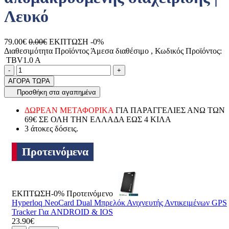
Λευκό
79.00€
0.00€
ΕΚΠΤΩΣΗ -0%
Διαθεσιμότητα Προϊόντος
Άμεσα διαθέσιμο
, Κωδικός Προϊόντος:
TBV1.0 A
Ποσότητα
product.increase.quantity
product.decrease.quantity
-
+
ΑΓΟΡΑ ΤΩΡΑ
Προσθήκη στα αγαπημένα
ΔΩΡΕΑΝ ΜΕΤΑΦΟΡΙΚΑ
ΓΙΑ ΠΑΡΑΓΓΕΛΙΕΣ ΑΝΩ ΤΩΝ
69€ ΣΕ ΟΛΗ ΤΗΝ ΕΛΛΑΔΑ ΕΩΣ 4 ΚΙΛΑ
3 άτοκες δόσεις.
Προτεινόμενα
ΕΚΠΤΩΣΗ-0%
Προτεινόμενο
Hyperloq NeoCard Dual Μπρελόκ Ανιχνευτής Αντικειμένων GPS
Tracker Για ANDROID & IOS
23.90€