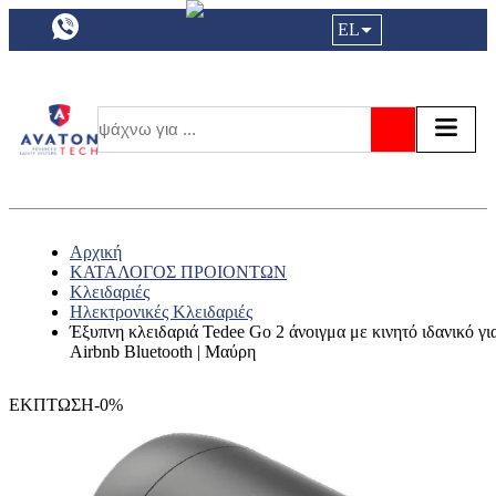
a11y.languageSelection:
EL
Είσοδος|
Τα αγ
Τ
Αναζήτησ
Αρχική
ΚΑΤΑΛΟΓΟΣ ΠΡΟΙΟΝΤΩΝ
Κλειδαριές
Ηλεκτρονικές Κλειδαριές
Έξυπνη κλειδαριά Tedee Go 2 άνοιγμα με κινητό ιδανικό γι
Airbnb Bluetooth | Μαύρη
ΕΚΠΤΩΣΗ-0%