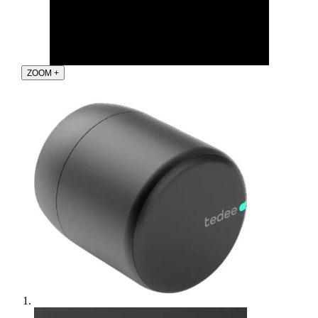
ZOOM
+