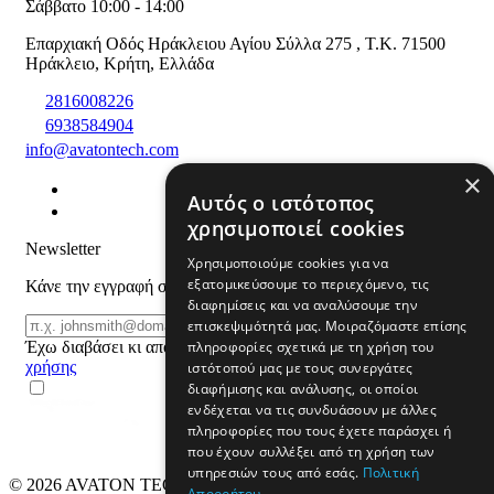
Σάββατο 10:00 - 14:00
Επαρχιακή Οδός Ηράκλειου Αγίου Σύλλα 275
,
T.K. 71500
Ηράκλειο
,
Κρήτη
,
Ελλάδα
2816008226
6938584904
info@avatontech.com
×
Αυτός ο ιστότοπος
χρησιμοποιεί cookies
Newsletter
Χρησιμοποιούμε cookies για να
εξατομικεύσουμε το περιεχόμενο, τις
Κάνε την εγγραφή σου και μάθε για προϊόντα και προσφορές
διαφημίσεις και να αναλύσουμε την
Email
επισκεψιμότητά μας. Μοιραζόμαστε επίσης
ΕΓΓΡΑΦΗ
Έχω διαβάσει κι αποδέχομαι τους
όρους
πληροφορίες σχετικά με τη χρήση του
χρήσης
ιστότοπού μας με τους συνεργάτες
διαφήμισης και ανάλυσης, οι οποίοι
ενδέχεται να τις συνδυάσουν με άλλες
πληροφορίες που τους έχετε παράσχει ή
που έχουν συλλέξει από τη χρήση των
υπηρεσιών τους από εσάς.
Πολιτική
© 2026
AVATON TECH
All rights reserved Designed & developed
Απορρήτου