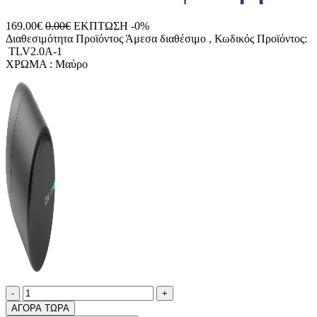
169.00€
0.00€
ΕΚΠΤΩΣΗ -0%
Διαθεσιμότητα Προϊόντος
Άμεσα διαθέσιμο
, Κωδικός Προϊόντος:
TLV2.0A-1
ΧΡΩΜΑ :
Μαύρο
Ποσότητα
product.increase.quantity
product.decrease.quantity
-
+
ΑΓΟΡΑ ΤΩΡΑ