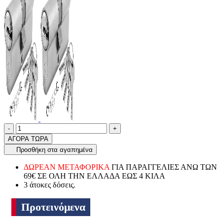
Ποσότητα
product.increase.quantity
product.decrease.quantity
-
+
ΑΓΟΡΑ ΤΩΡΑ
Προσθήκη στα αγαπημένα
ΔΩΡΕΑΝ ΜΕΤΑΦΟΡΙΚΑ
ΓΙΑ ΠΑΡΑΓΓΕΛΙΕΣ ΑΝΩ ΤΩΝ
69€ ΣΕ ΟΛΗ ΤΗΝ ΕΛΛΑΔΑ ΕΩΣ 4 ΚΙΛΑ
3 άτοκες δόσεις.
Προτεινόμενα