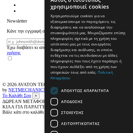
χρησιμοποιεί cookies
Χρησιμοποιούμε cookies για να
Newsletter
εξατομικεύσουμε το περιεχόμενο, τις
διαφημίσεις και να αναλύσουμε την
Κάνε την εγγραφή σου και μάθε για προϊόντα και προσφορές
επισκεψιμότητά μας. Μοιραζόμαστε επίσης
πληροφορίες σχετικά με τη χρήση του
Email
ΕΓΓΡΑΦΗ
ιστότοπού μας με τους συνεργάτες
Έχω διαβάσει κι αποδέχομαι τους
όρους
διαφήμισης και ανάλυσης, οι οποίοι
χρήσης
ενδέχεται να τις συνδυάσουν με άλλες
πληροφορίες που τους έχετε παράσχει ή
που έχουν συλλέξει από τη χρήση των
υπηρεσιών τους από εσάς.
Πολιτική
Απορρήτου
© 2026
AVATON TECH
All rights reserved Designed & developed
by
NETMECHANICS
ΑΠΟΛΎΤΩΣ ΑΠΑΡΑΊΤΗΤΑ
Το Καλάθι Σου
×
ΔΩΡΕΑΝ ΜΕΤΑΦΟΡΙΚΑ ΣΕ ΟΛΗ ΤΗΝ ΕΛΛΑΔΑ ΕΩΣ 4
ΑΠΌΔΟΣΗΣ
ΚΙΛΑ ΓΙΑ ΠΑΡΑΓΓΕΛΙΕΣ ΑΝΩ ΤΩΝ 69€
Βάλε κάτι στο καλάθι σου
ΣΤΌΧΕΥΣΗΣ
ΛΕΙΤΟΥΡΓΙΚΌΤΗΤΑΣ