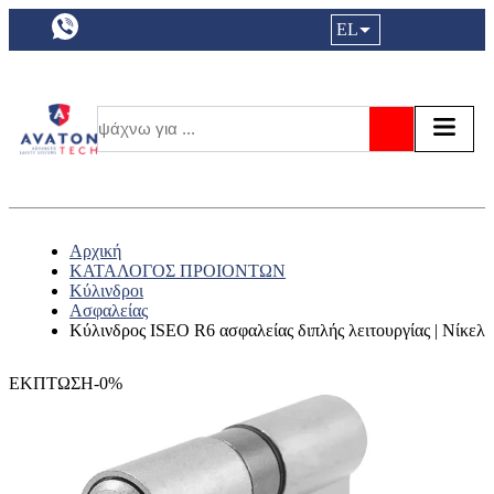
a11y.languageSelection:
EL
Είσοδος|
Τα αγ
Τ
Αναζήτησ
Αρχική
ΚΑΤΑΛΟΓΟΣ ΠΡΟΙΟΝΤΩΝ
Κύλινδροι
Ασφαλείας
Κύλινδρος ISEO R6 ασφαλείας διπλής λειτουργίας | Νίκελ
ΕΚΠΤΩΣΗ-0%