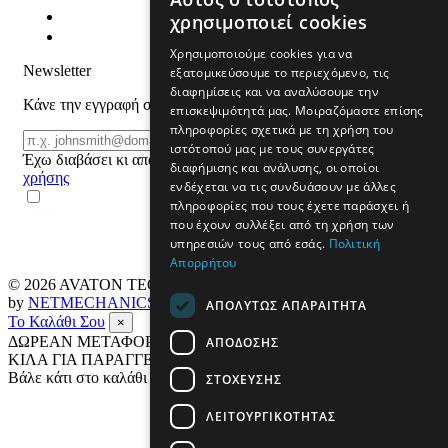
χρησιμοποιεί cookies
Χρησιμοποιούμε cookies για να
Newsletter
εξατομικεύσουμε το περιεχόμενο, τις
διαφημίσεις και να αναλύσουμε την
Κάνε την εγγραφή σου και μάθε για προϊόντα και προσφορές
επισκεψιμότητά μας. Μοιραζόμαστε επίσης
πληροφορίες σχετικά με τη χρήση του
Email
ΕΓΓΡΑΦΗ
ιστότοπού μας με τους συνεργάτες
Έχω διαβάσει κι αποδέχομαι τους
όρους
διαφήμισης και ανάλυσης, οι οποίοι
χρήσης
ενδέχεται να τις συνδυάσουν με άλλες
πληροφορίες που τους έχετε παράσχει ή
που έχουν συλλέξει από τη χρήση των
υπηρεσιών τους από εσάς.
Πολιτική
Απορρήτου
© 2026
AVATON TECH
All rights reserved Designed & developed
by
NETMECHANICS
ΑΠΟΛΎΤΩΣ ΑΠΑΡΑΊΤΗΤΑ
Το Καλάθι Σου
×
ΔΩΡΕΑΝ ΜΕΤΑΦΟΡΙΚΑ ΣΕ ΟΛΗ ΤΗΝ ΕΛΛΑΔΑ ΕΩΣ 4
ΑΠΌΔΟΣΗΣ
ΚΙΛΑ ΓΙΑ ΠΑΡΑΓΓΕΛΙΕΣ ΑΝΩ ΤΩΝ 69€
Βάλε κάτι στο καλάθι σου
ΣΤΌΧΕΥΣΗΣ
ΛΕΙΤΟΥΡΓΙΚΌΤΗΤΑΣ