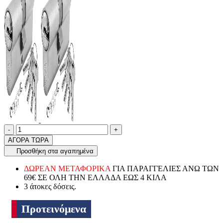
Ποσότητα
product.increase.quantity
product.decrease.quantity
-
+
ΑΓΟΡΑ ΤΩΡΑ
Προσθήκη στα αγαπημένα
ΔΩΡΕΑΝ ΜΕΤΑΦΟΡΙΚΑ
ΓΙΑ ΠΑΡΑΓΓΕΛΙΕΣ ΑΝΩ ΤΩΝ
69€ ΣΕ ΟΛΗ ΤΗΝ ΕΛΛΑΔΑ ΕΩΣ 4 ΚΙΛΑ
3 άτοκες δόσεις.
Προτεινόμενα