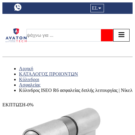
a11y.languageSelection:
EL
Είσοδος|
Τα αγ
Τ
Αναζήτησ
Αρχική
ΚΑΤΑΛΟΓΟΣ ΠΡΟΙΟΝΤΩΝ
Κύλινδροι
Ασφαλείας
Κύλινδρος ISEO R6 ασφαλείας διπλής λειτουργίας | Νίκελ
ΕΚΠΤΩΣΗ-0%