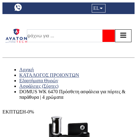
a11y.languageSelection:
EL
Είσοδος|
Τα αγ
Τ
Αναζήτησ
Αρχική
ΚΑΤΑΛΟΓΟΣ ΠΡΟΙΟΝΤΩΝ
Εξαρτήματα Θυρών
Ασφάλειες (Σύρτες)
DOMUS WK 6470 Πρόσθετη ασφάλεια για πόρτες &
παράθυρα | 4 χρώματα
ΕΚΠΤΩΣΗ-0%