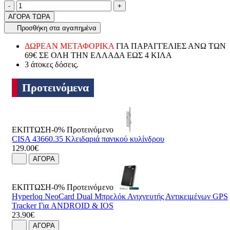
Ποσότητα
product.increase.quantity
product.decrease.quantity
-
+
ΑΓΟΡΑ ΤΩΡΑ
Προσθήκη στα αγαπημένα
ΔΩΡΕΑΝ ΜΕΤΑΦΟΡΙΚΑ
ΓΙΑ ΠΑΡΑΓΓΕΛΙΕΣ ΑΝΩ ΤΩΝ
69€ ΣΕ ΟΛΗ ΤΗΝ ΕΛΛΑΔΑ ΕΩΣ 4 ΚΙΛΑ
3 άτοκες δόσεις.
Προτεινόμενα
ΕΚΠΤΩΣΗ-0%
Προτεινόμενο
CISA 43660.35 Κλειδαριά πανικού κυλίνδρου
129.00€
ΑΓΟΡΑ
ΕΚΠΤΩΣΗ-0%
Προτεινόμενο
Hyperloq NeoCard Dual Μπρελόκ Ανιχνευτής Αντικειμένων GPS
Tracker Για ANDROID & IOS
23.90€
ΑΓΟΡΑ