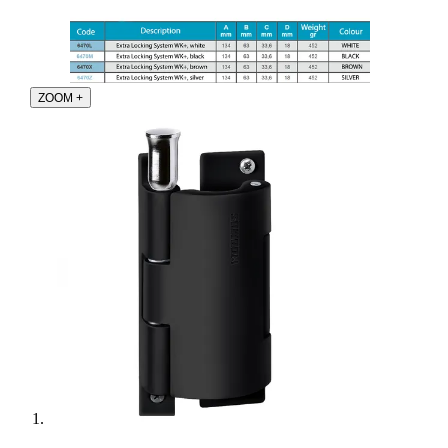
ZOOM
+