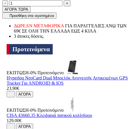
Ποσότητα
product.increase.quantity
product.decrease.quantity
-
+
ΑΓΟΡΑ ΤΩΡΑ
Προσθήκη στα αγαπημένα
ΔΩΡΕΑΝ ΜΕΤΑΦΟΡΙΚΑ
ΓΙΑ ΠΑΡΑΓΓΕΛΙΕΣ ΑΝΩ ΤΩΝ
69€ ΣΕ ΟΛΗ ΤΗΝ ΕΛΛΑΔΑ ΕΩΣ 4 ΚΙΛΑ
3 άτοκες δόσεις.
Προτεινόμενα
ΕΚΠΤΩΣΗ-0%
Προτεινόμενο
Hyperloq NeoCard Dual Μπρελόκ Ανιχνευτής Αντικειμένων GPS
Tracker Για ANDROID & IOS
23.90€
ΑΓΟΡΑ
ΕΚΠΤΩΣΗ-0%
Προτεινόμενο
CISA 43660.35 Κλειδαριά πανικού κυλίνδρου
129.00€
ΑΓΟΡΑ