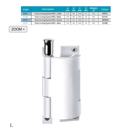
ZOOM
+