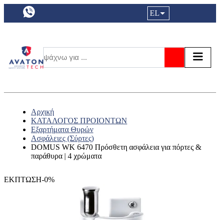
a11y.languageSelection:
EL
Είσοδος|
Τα αγ
Τ
Αναζήτησ
Αρχική
ΚΑΤΑΛΟΓΟΣ ΠΡΟΙΟΝΤΩΝ
Εξαρτήματα Θυρών
Ασφάλειες (Σύρτες)
DOMUS WK 6470 Πρόσθετη ασφάλεια για πόρτες &
παράθυρα | 4 χρώματα
ΕΚΠΤΩΣΗ-0%