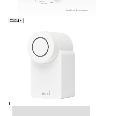
ZOOM
+