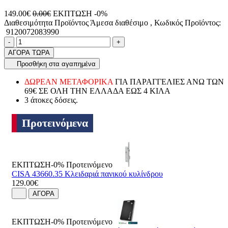
149.00€
0.00€
ΕΚΠΤΩΣΗ -0%
Διαθεσιμότητα Προϊόντος
Άμεσα διαθέσιμο
, Κωδικός Προϊόντος:
9120072083990
Ποσότητα
product.increase.quantity
product.decrease.quantity
-
+
ΑΓΟΡΑ ΤΩΡΑ
Προσθήκη στα αγαπημένα
ΔΩΡΕΑΝ ΜΕΤΑΦΟΡΙΚΑ
ΓΙΑ ΠΑΡΑΓΓΕΛΙΕΣ ΑΝΩ ΤΩΝ
69€ ΣΕ ΟΛΗ ΤΗΝ ΕΛΛΑΔΑ ΕΩΣ 4 ΚΙΛΑ
3 άτοκες δόσεις.
Προτεινόμενα
ΕΚΠΤΩΣΗ-0%
Προτεινόμενο
CISA 43660.35 Κλειδαριά πανικού κυλίνδρου
129.00€
ΑΓΟΡΑ
ΕΚΠΤΩΣΗ-0%
Προτεινόμενο