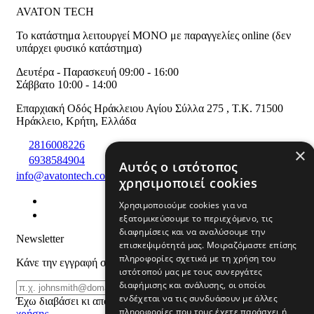
AVATON TECH
Το κατάστημα λειτουργεί ΜΟΝΟ με παραγγελίες online (δεν
υπάρχει φυσικό κατάστημα)
Δευτέρα - Παρασκευή 09:00 - 16:00
Σάββατο 10:00 - 14:00
Επαρχιακή Οδός Ηράκλειου Αγίου Σύλλα 275
,
T.K. 71500
Ηράκλειο
,
Κρήτη
,
Ελλάδα
2816008226
×
6938584904
Αυτός ο ιστότοπος
info@avatontech.com
χρησιμοποιεί cookies
Χρησιμοποιούμε cookies για να
εξατομικεύσουμε το περιεχόμενο, τις
διαφημίσεις και να αναλύσουμε την
Newsletter
επισκεψιμότητά μας. Μοιραζόμαστε επίσης
πληροφορίες σχετικά με τη χρήση του
Κάνε την εγγραφή σου και μάθε για προϊόντα και προσφορές
ιστότοπού μας με τους συνεργάτες
διαφήμισης και ανάλυσης, οι οποίοι
Email
ΕΓΓΡΑΦΗ
ενδέχεται να τις συνδυάσουν με άλλες
Έχω διαβάσει κι αποδέχομαι τους
όρους
πληροφορίες που τους έχετε παράσχει ή
χρήσης