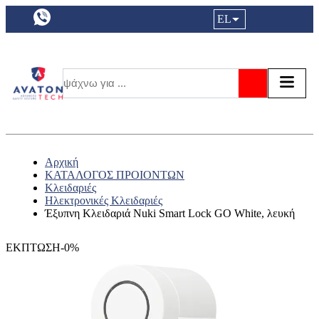
a11y.languageSelection:
EL
Είσοδος|
Τα αγ
Τ
Αναζήτησ
Αρχική
ΚΑΤΑΛΟΓΟΣ ΠΡΟΙΟΝΤΩΝ
Κλειδαριές
Ηλεκτρονικές Κλειδαριές
Έξυπνη Κλειδαριά Nuki Smart Lock GO White, λευκή
ΕΚΠΤΩΣΗ-0%