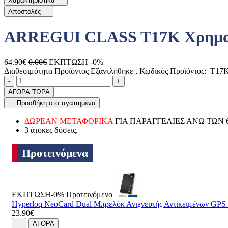
Χαρακτηριστικά
Αποστολές
ARREGUI CLASS T17K Χρηματο
64.90€
0.00€
ΕΚΠΤΩΣΗ -0%
Διαθεσιμότητα Προϊόντος
Εξαντλήθηκε
, Κωδικός Προϊόντος:
T17
Ποσότητα
product.increase.quantity
product.decrease.quantity
-
+
ΑΓΟΡΑ ΤΩΡΑ
Προσθήκη στα αγαπημένα
ΔΩΡΕΑΝ ΜΕΤΑΦΟΡΙΚΑ
ΓΙΑ ΠΑΡΑΓΓΕΛΙΕΣ ΑΝΩ ΤΩΝ 
3 άτοκες δόσεις.
Προτεινόμενα
ΕΚΠΤΩΣΗ-0%
Προτεινόμενο
Hyperloq NeoCard Dual Μπρελόκ Ανιχνευτής Αντικειμένων GP
23.90€
ΑΓΟΡΑ