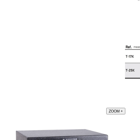
ZOOM
+